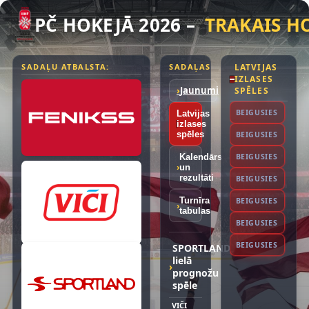
PČ HOKEJĀ 2026
–
TRAKAIS H
SADAĻU ATBALSTA:
SADAĻAS
LATVIJAS
IZLASES
›
Jaunumi
SPĒLES
Švei
BEIGUSIES
Latvijas
izlases
Vāci
spēles
BEIGUSIES
Latv
Kalendārs
BEIGUSIES
›
un
rezultāti
Latv
BEIGUSIES
Latv
Turnīra
BEIGUSIES
›
tabulas
Liel
BEIGUSIES
Ungā
BEIGUSIES
SPORTLAND
lielā
›
prognožu
spēle
VIČI