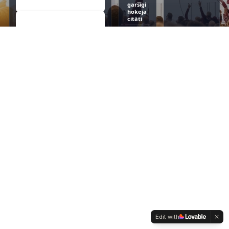
garšīgi
hokeja
citāti
PEUGEOT
uz
nedēļas
nogali!
Edit with